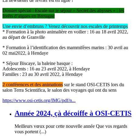
La newsletter de février est en ligne !
Dossier spécial : Escale sur le séjour « Secret des abysses » : les
forêts d’algues en Bretagne
Une envie d’embruns ? Venez découvrir nos escales de printemps
* Formation à la photo animalière en voilier : 16 au 18 avril 2022,
au départ de Granville
* Formation à l’identification des mammifères marins : 30 avril au
02 mai2022, à Hendaye
* Séjour Biscaye, la baleine basque :
Adolescents : 16 au 23 avril 2022, à Hendaye
Familles : 23 au 30 avril 2022, à Hendaye
2 conférences et des animations
sur le stand OSI-CETIS lors du
salon Terra Scientifica, le salon des voyages qui ont du sens
https://www.osi-cetis.org/IMG/pdf/n...
Année 2024, çà décoiffe à OSI-CETIS
Meilleurs vœux pour cette nouvelle année Que vos regards
vous portent (...)