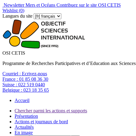
Newsletter Mers et Océans
Contribuez sur le site OSI CETIS
Wishlist (
0
)
Langues du site
OSI CETIS
Programme de Recherches Participatives et d’Education aux Sciences
Courriel :
Ecrivez-nous
France :
01 85 08 36 30
Suisse :
022 519 0440
Belgique :
023 18 35 65
Accueil
Chercher parmi les actions et supports
Présentation
Actions et journaux de bord
Actualités
En image