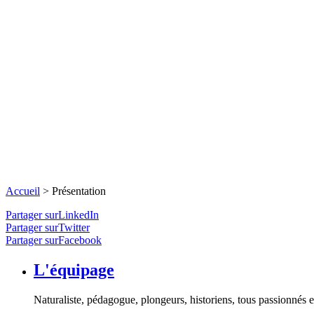
Accueil
>
Présentation
Partager surLinkedIn
Partager surTwitter
Partager surFacebook
L'équipage
Naturaliste, pédagogue, plongeurs, historiens, tous passionnés et 