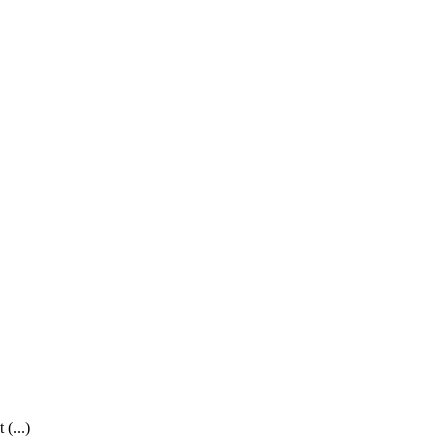
(...)