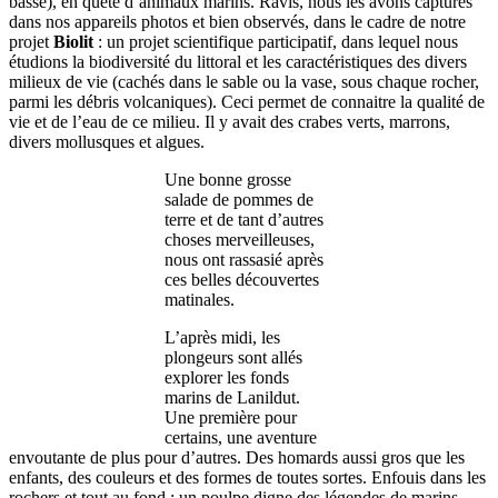
basse), en quête d’animaux marins. Ravis, nous les avons capturés
dans nos appareils photos et bien observés, dans le cadre de notre
projet
Biolit
: un projet scientifique participatif, dans lequel nous
étudions la biodiversité du littoral et les caractéristiques des divers
milieux de vie (cachés dans le sable ou la vase, sous chaque rocher,
parmi les débris volcaniques). Ceci permet de connaitre la qualité de
vie et de l’eau de ce milieu. Il y avait des crabes verts, marrons,
divers mollusques et algues.
Une bonne grosse
salade de pommes de
terre et de tant d’autres
choses merveilleuses,
nous ont rassasié après
ces belles découvertes
matinales.
L’après midi, les
plongeurs sont allés
explorer les fonds
marins de Lanildut.
Une première pour
certains, une aventure
envoutante de plus pour d’autres. Des homards aussi gros que les
enfants, des couleurs et des formes de toutes sortes. Enfouis dans les
rochers et tout au fond : un poulpe digne des légendes de marins,