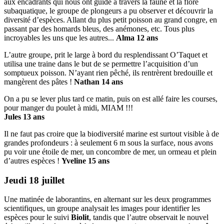
aux encadrants qui nous ont guidé à travers la faune et la flore
subaquatique, le groupe de plongeurs a pu observer et découvrir la
diversité d’espèces. Allant du plus petit poisson au grand congre, en
passant par des homards bleus, des anémones, etc. Tous plus
incroyables les uns que les autres...
Alma 12 ans
L’autre groupe, prit le large à bord du resplendissant O’Taquet et
utilisa une traine dans le but de se permettre l’acquisition d’un
somptueux poisson. N’ayant rien pêché, ils rentrèrent bredouille et
mangèrent des pâtes !
Nathan 14 ans
On a pu se lever plus tard ce matin, puis on est allé faire les courses,
pour manger du poulet à midi, MIAM !!!
Jules 13 ans
Il ne faut pas croire que la biodiversité marine est surtout visible à de
grandes profondeurs : à seulement 6 m sous la surface, nous avons
pu voir une étoile de mer, un concombre de mer, un ormeau et plein
d’autres espèces !
Yveline 15 ans
Jeudi 18 juillet
Une matinée de laborantins, en alternant sur les deux programmes
scientifiques, un groupe analysait les images pour identifier les
espèces pour le suivi
Biolit
, tandis que l’autre observait le nouvel