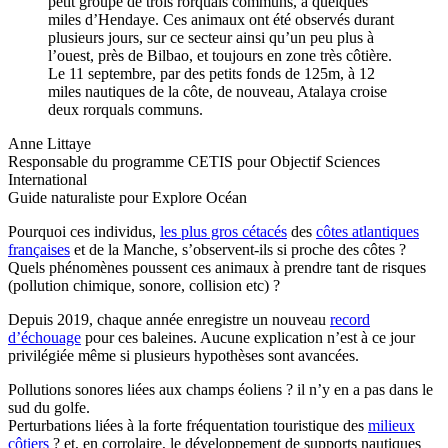
petit groupe de trois rorquals communs, à quelques
miles d’Hendaye. Ces animaux ont été observés durant
plusieurs jours, sur ce secteur ainsi qu’un peu plus à
l’ouest, près de Bilbao, et toujours en zone très côtière.
Le 11 septembre, par des petits fonds de 125m, à 12
miles nautiques de la côte, de nouveau, Atalaya croise
deux rorquals communs.
Anne Littaye
Responsable du programme CETIS pour Objectif Sciences
International
Guide naturaliste pour Explore Océan
Pourquoi ces individus,
les plus gros cétacés
des
côtes atlantiques
françaises
et de la Manche, s’observent-ils si proche des côtes ?
Quels phénomènes poussent ces animaux à prendre tant de risques
(pollution chimique, sonore, collision etc) ?
Depuis 2019, chaque année enregistre un nouveau
record
d’échouage
pour ces baleines. Aucune explication n’est à ce jour
privilégiée même si plusieurs hypothèses sont avancées.
Pollutions sonores liées aux champs éoliens ? il n’y en a pas dans le
sud du golfe.
Perturbations liées à la forte fréquentation touristique des
milieux
côtiers
? et, en corrolaire, le développement de supports nautiques