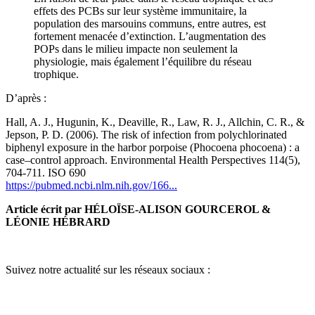
effets des PCBs sur leur système immunitaire, la
population des marsouins communs, entre autres, est
fortement menacée d’extinction. L’augmentation des
POPs dans le milieu impacte non seulement la
physiologie, mais également l’équilibre du réseau
trophique.
D’après :
Hall, A. J., Hugunin, K., Deaville, R., Law, R. J., Allchin, C. R., &
Jepson, P. D. (2006). The risk of infection from polychlorinated
biphenyl exposure in the harbor porpoise (Phocoena phocoena) : a
case–control approach. Environmental Health Perspectives 114(5),
704-711. ISO 690
https://pubmed.ncbi.nlm.nih.gov/166...
Article écrit par HÉLOÏSE-ALISON GOURCEROL &
LÉONIE HÉBRARD
Suivez notre actualité sur les réseaux sociaux :