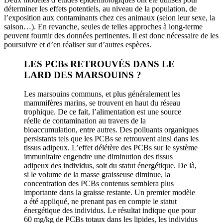
déterminer les effets potentiels, au niveau de la population, de
l’exposition aux contaminants chez ces animaux (selon leur sexe, la
saison…). En revanche, seules de telles approches à long-terme
peuvent fournir des données pertinentes. Il est donc nécessaire de les
poursuivre et d’en réaliser sur d’autres espèces.
LES PCBs RETROUVÉS DANS LE
LARD DES MARSOUINS ?
Les marsouins communs, et plus généralement les
mammifères marins, se trouvent en haut du réseau
trophique. De ce fait, l’alimentation est une source
réelle de contamination au travers de la
bioaccumulation, entre autres. Des polluants organiques
persistants tels que les PCBs se retrouvent ainsi dans les
tissus adipeux. L’effet délétère des PCBs sur le système
immunitaire engendre une diminution des tissus
adipeux des individus, soit du statut énergétique. De là,
si le volume de la masse graisseuse diminue, la
concentration des PCBs contenus semblera plus
importante dans la graisse restante. Un premier modèle
a été appliqué, ne prenant pas en compte le statut
énergétique des individus. Le résultat indique que pour
60 mg/kg de PCBs totaux dans les lipides, les individus