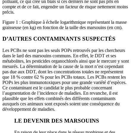
polluant, ce qui crée un biais si ces derniers ne sont pas pris en
compte et de ce fait, engendre un facteur de risque nettement moins
précis.
Figure 1 : Graphique à échelle logarithmique représentant la masse
graisseuse (en kg) en fonction de la taille des marsouins (en cm).
D’AUTRES CONTAMINANTS SUSPECTÉS
Les PCBs ne sont pas les seuls POPs retrouvés par les chercheurs
dans le lard des marsouins communs. En effet, le DDT et ses
métabolites, les pesticides organochlorés ainsi que le mercure y sont
mesurés. La détermination de la cause de la mort n’est cependant
pas due aux DDT, dont les concentrations totales ne représentent
que 18 % contre 62 % pour les PCBs totaux. Les PCBs restent les
POPs les plus immunotoxiques pour une grande variété d’espèces.
Ce contaminant est le candidat le plus probable concernant
l’augmentation de l’incidence de maladies. En revanche, il est
plausible que les effets combinés des différents contaminants
auxquels ces animaux sont exposés soient une conséquence du
développement de maladies.
LE DEVENIR DES MARSOUINS
En raison de leur place dans le réseau trophique et des