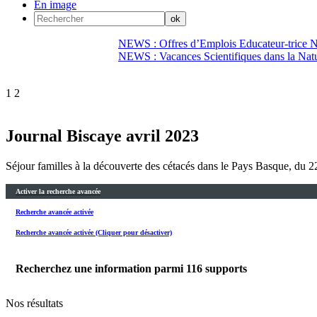
En image
NEWS : Offres d’Emplois Educateur-trice N
NEWS : Vacances Scientifiques dans la Natu
1
2
Journal Biscaye avril 2023
Séjour familles à la découverte des cétacés dans le Pays Basque, du 2
Activer la recherche avancée
Recherche avancée activée
Recherche avancée activée (Cliquer pour désactiver)
Recherchez une information parmi
116
supports
Nos résultats