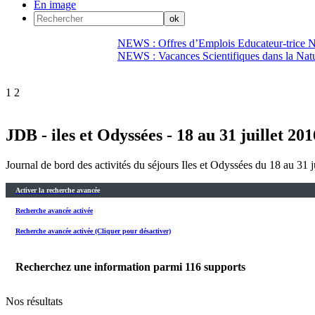
En image
NEWS : Offres d’Emplois Educateur-trice N
NEWS : Vacances Scientifiques dans la Natu
1
2
JDB - iles et Odyssées - 18 au 31 juillet 201
Journal de bord des activités du séjours Iles et Odyssées du 18 au 31 j
Activer la recherche avancée
Recherche avancée activée
Recherche avancée activée (Cliquer pour désactiver)
Recherchez une information parmi
116
supports
Nos résultats