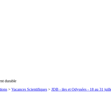
ent durable
tions
>
Vacances Scientifiques
>
JDB - iles et Odyssées - 18 au 31 juil