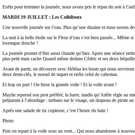
Enfin pour terminer la journée, nous avons pris le repas du soir à l’au
MARDI 19 JUILLET : Les Colhiboux
Une nouvelle journée sur l’eau. Plus qu’une dizaine et nous serons des
La nuit à la belle étoile sur le Fleur d’eau s’est bien passée... Même s
looongue douche !
La journée promet d’être aussi chaude qu’hier. Apres une séance tartin
plus petit mais cache Quand même dedans Cédric et ses deux béquilles, 
Avant de partir, on découvre avec Héléna les bouts qui nous serviront à
deux demi-clés, le noeud de taquet et enfin celui de cabestan.
Et hop on part ! On hisse la grande voile ! Et la voile avant !
Maylie reprend son post préféré, la barre, tandis qu’Adèle règle au mi
préparant à l’abordage : turbans sur le visage, un drapeau de pirate au
Après une salade de riz copieuse, c’est l’heure du bain !
Photo
Puis on repart à la voile sous un vent... Qui nous abandonne à nouveau