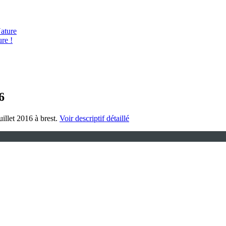
ature
re !
6
uillet 2016 à brest.
Voir descriptif détaillé