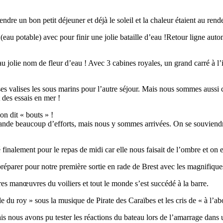
dre un bon petit déjeuner et déjà le soleil et la chaleur étaient au rend
eau potable) avec pour finir une jolie bataille d’eau !Retour ligne aut
jolie nom de fleur d’eau ! Avec 3 cabines royales, un grand carré à l’int
es valises les sous marins pour l’autre séjour. Mais nous sommes aussi c
 des essais en mer !
on dit « bouts » !
nde beaucoup d’efforts, mais nous y sommes arrivées. On se souviendra f
finalement pour le repas de midi car elle nous faisait de l’ombre et on e
 préparer pour notre première sortie en rade de Brest avec les magnifique
es manœuvres du voiliers et tout le monde s’est succédé à la barre.
 du roy » sous la musique de Pirate des Caraïbes et les cris de « à l’ab
mais nous avons pu tester les réactions du bateau lors de l’amarrage dans 