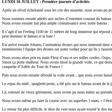
LUNDI 18 JUILLET : Première journée d’activités
Après un réveil échelonné sous les cris des mouette, nous avons pu pren
Nous sommes ensuite attelés aux taches d’entretien courant du bateau (
Nous avons ensuite fait plus ample connaissance avec notre bateau :
Il s’agit d’un Feeling 1100 de 11 mètres de long immense qui répond au 
peut dominer le bateau et la baie !
Est arrivé ensuite Johann, l’animateur drones qui nous ramenait dans s
emmènerons l’équipe des drones sur notre voilier pour qu’ils y fassent
Nous avons alors pris en main Fleur d’eau et ses milles cordes. Oups, 
Sinon ça porte malheur. Nous avons hissé la grande voile, ce qui dema
casquette d’Adèle du Tour de France !
Puis nous avons ensuite déroulé la voile avant... que nous avons laissé 
Le repas du midi , spaghetti pesto, a été pris sur le bateau avant de le
Là, entouré de vieux gréements, nous avons pu nous initier au premièr
Nous avons même pu faire la course avec un superbes 3 mats, « l’étoile
Le retour fut plus difficile, le dieu du vent nous ayant tourné le dos 