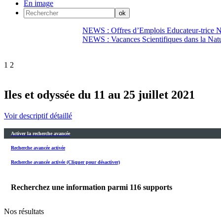
En image
NEWS : Offres d’Emplois Educateur-trice N
NEWS : Vacances Scientifiques dans la Natu
1
2
Iles et odyssée du 11 au 25 juillet 2021
Voir descriptif détaillé
Activer la recherche avancée
Recherche avancée activée
Recherche avancée activée (Cliquer pour désactiver)
Recherchez une information parmi
116
supports
Nos résultats