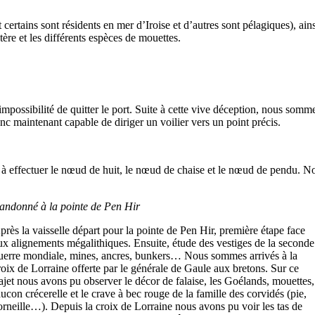
certains sont résidents en mer d’Iroise et d’autres sont pélagiques), a
tère et les différents espèces de mouettes.
l’impossibilité de quitter le port. Suite à cette vive déception, nous so
 maintenant capable de diriger un voilier vers un point précis.
à effectuer le nœud de huit, le nœud de chaise et le nœud de pendu. N
andonné à la pointe de Pen Hir
près la vaisselle départ pour la pointe de Pen Hir, première étape face
ux alignements mégalithiques. Ensuite, étude des vestiges de la seconde
uerre mondiale, mines, ancres, bunkers… Nous sommes arrivés à la
roix de Lorraine offerte par le générale de Gaule aux bretons. Sur ce
rajet nous avons pu observer le décor de falaise, les Goélands, mouettes,
aucon crécerelle et le crave à bec rouge de la famille des corvidés (pie,
orneille…). Depuis la croix de Lorraine nous avons pu voir les tas de