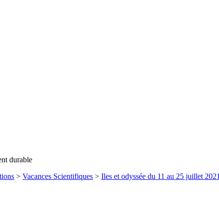
ent durable
tions
>
Vacances Scientifiques
>
Iles et odyssée du 11 au 25 juillet 202