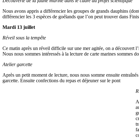
Découverte de la faune marine dans le cadre du projet scientifique
Nous avons appris a différencier les groupes de grands dauphins (dont 
différencier les 3 espèces de goélands que l’on peut trouver dans Finis
Mardi 13 juillet
Réveil sous la tempête
Ce matin après un réveil difficile sur une mer agitée, on a découvert 
Nous nous sommes intéressés à la lecture de carte marines sommes donc
Atelier garcette
Après un petit moment de lecture, nous nous somme ensuite entraînés 
garcette. Ensuite confections du repas et déjeuner sur le pont
R
A
a
g
c
t
f
c