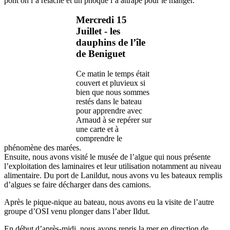
pont on l’a relâché et un phoque l’a attrapé pour le manger.
Mercredi 15
Juillet - les
dauphins de l’île
de Beniguet
Ce matin le temps était
couvert et pluvieux si
bien que nous sommes
restés dans le bateau
pour apprendre avec
Arnaud à se repérer sur
une carte et à
comprendre le
phénomène des marées.
Ensuite, nous avons visité le musée de l’algue qui nous présente
l’exploitation des laminaires et leur utilisation notamment au niveau
alimentaire. Du port de Lanildut, nous avons vu les bateaux remplis
d’algues se faire décharger dans des camions.
Après le pique-nique au bateau, nous avons eu la visite de l’autre
groupe d’OSI venu plonger dans l’aber Ildut.
En début d’après-midi, nous avons repris la mer en direction de