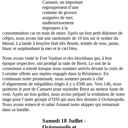
Camaret, un important
regroupement d’une
centaine de grosses
araignées de mer,
malheureusement
impropres à la
consommation car en train de muer. Après un bon petit déjeuner de
crêpes, nous avons fait une randonnée de 10 km sur le sentier du
littoral. La lande à bruyère était très fleurie, teintée de rose, jaune,
blanc et surplombant la mer et le ciel bleu.
Nous avons visité le Fort Vauban et des blockhaus qui, à leur
époque respective, ont protégé la rade de Brest. Le son de la
cornemuse a retenti lorsque nous sommes arrivés devant la croix de
Lorraine offerte aux marins engagés dans la Résistance. En
continuant notre promenade, nous sommes passés à côté
d’alignements de mégalithes érigés il y a 4500 ans. Vers 14h, nous
quittions le port de Camaret pour rejoindre Brest au moteur faute de
vent. Après un bon goûter, nous avons préparé la restitution de notre
stage pour l’autre groupe d’OSI qui aura lieu demain à Océanopolis.
Nous avons remercié et salué Arnaud notre skipper qui retournait
dans sa famille.
Samedi 18 Juillet -
Océanopolis et