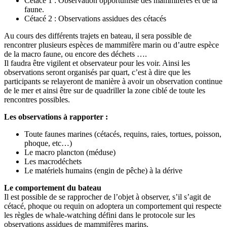
Cétacé 1 : Observation opportuniste des mammifères et de la
faune.
Cétacé 2 : Observations assidues des cétacés
Au cours des différents trajets en bateau, il sera possible de
rencontrer plusieurs espèces de mammifère marin ou d’autre espèce
de la macro faune, ou encore des déchets ….
Il faudra être vigilent et observateur pour les voir. Ainsi les
observations seront organisés par quart, c’est à dire que les
participants se relayeront de manière à avoir un observation continue
de le mer et ainsi être sur de quadriller la zone ciblé de toute les
rencontres possibles.
Les observations à rapporter :
Toute faunes marines (cétacés, requins, raies, tortues, poisson,
phoque, etc…)
Le macro plancton (méduse)
Les macrodéchets
Le matériels humains (engin de pêche) à la dérive
Le comportement du bateau
Il est possible de se rapprocher de l’objet à observer, s’il s’agit de
cétacé, phoque ou requin on adoptera un comportement qui respecte
les règles de whale-watching défini dans le protocole sur les
observations assidues de mammifères marins.