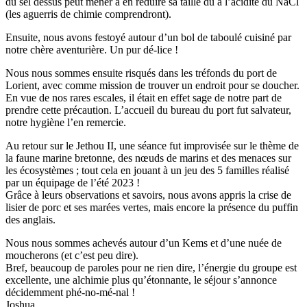
du sel dessus peut mener à en réduire sa taille dû à l’acidité du NaCl
(les aguerris de chimie comprendront).
Ensuite, nous avons festoyé autour d’un bol de taboulé cuisiné par
notre chère aventurière. Un pur dé-lice !
Nous nous sommes ensuite risqués dans les tréfonds du port de
Lorient, avec comme mission de trouver un endroit pour se doucher.
En vue de nos rares escales, il était en effet sage de notre part de
prendre cette précaution. L’accueil du bureau du port fut salvateur,
notre hygiène l’en remercie.
Au retour sur le Jethou II, une séance fut improvisée sur le thème de
la faune marine bretonne, des nœuds de marins et des menaces sur
les écosystèmes ; tout cela en jouant à un jeu des 5 familles réalisé
par un équipage de l’été 2023 !
Grâce à leurs observations et savoirs, nous avons appris la crise de
lisier de porc et ses marées vertes, mais encore la présence du puffin
des anglais.
Nous nous sommes achevés autour d’un Kems et d’une nuée de
moucherons (et c’est peu dire).
Bref, beaucoup de paroles pour ne rien dire, l’énergie du groupe est
excellente, une alchimie plus qu’étonnante, le séjour s’annonce
décidemment phé-no-mé-nal !
Joshua