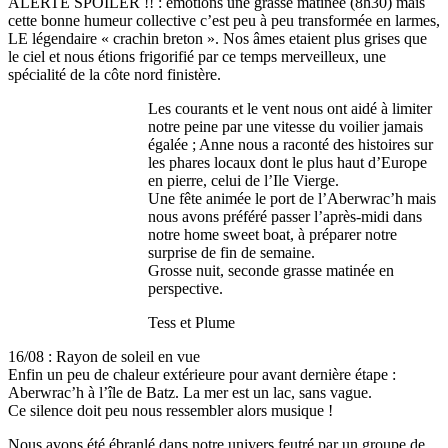
ALERTE SPOILER !! : émotions une grasse matinée (8h30) mais
cette bonne humeur collective c’est peu à peu transformée en larmes,
LE légendaire « crachin breton ». Nos âmes etaient plus grises que
le ciel et nous étions frigorifié par ce temps merveilleux, une
spécialité de la côte nord finistère.
Les courants et le vent nous ont aidé à limiter
notre peine par une vitesse du voilier jamais
égalée ; Anne nous a raconté des histoires sur
les phares locaux dont le plus haut d’Europe
en pierre, celui de l’Ile Vierge.
Une fête animée le port de l’Aberwrac’h mais
nous avons préféré passer l’après-midi dans
notre home sweet boat, à préparer notre
surprise de fin de semaine.
Grosse nuit, seconde grasse matinée en
perspective.
Tess et Plume
16/08 : Rayon de soleil en vue
Enfin un peu de chaleur extérieure pour avant dernière étape :
Aberwrac’h à l’île de Batz. La mer est un lac, sans vague.
Ce silence doit peu nous ressembler alors musique !
Nous avons été ébranlé dans notre univers feutré par un groupe de