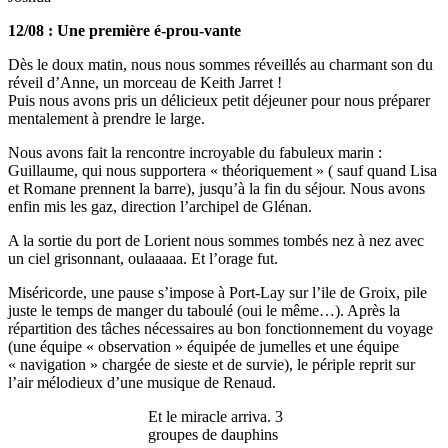
12/08 : Une première
é-prou-vante
Dès le doux matin, nous nous sommes réveillés au charmant son du
réveil d’Anne, un morceau de Keith Jarret !
Puis nous avons pris un délicieux petit déjeuner pour nous préparer
mentalement à prendre le large.
Nous avons fait la rencontre incroyable du fabuleux marin :
Guillaume, qui nous supportera « théoriquement » ( sauf quand Lisa
et Romane prennent la barre), jusqu’à la fin du séjour. Nous avons
enfin mis les gaz, direction l’archipel de Glénan.
A la sortie du port de Lorient nous sommes tombés nez à nez avec
un ciel grisonnant, oulaaaaa. Et l’orage fut.
Miséricorde, une pause s’impose à Port-Lay sur l’ile de Groix, pile
juste le temps de manger du taboulé (oui le même…). Après la
répartition des tâches nécessaires au bon fonctionnement du voyage
(une équipe « observation » équipée de jumelles et une équipe
« navigation » chargée de sieste et de survie), le périple reprit sur
l’air mélodieux d’une musique de Renaud.
Et le miracle arriva. 3
groupes de dauphins