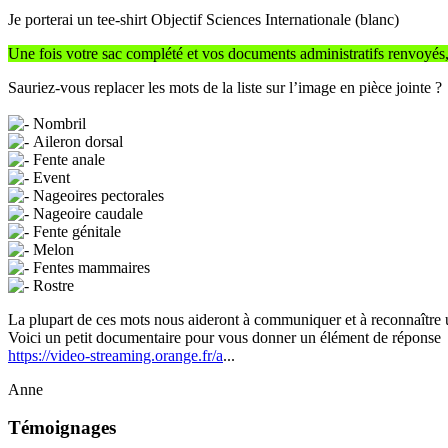
Je porterai un tee-shirt Objectif Sciences Internationale (blanc)
Une fois votre sac complété et vos documents administratifs renvoyés, 
Sauriez-vous replacer les mots de la liste sur l’image en pièce jointe ?
Nombril
Aileron dorsal
Fente anale
Event
Nageoires pectorales
Nageoire caudale
Fente génitale
Melon
Fentes mammaires
Rostre
La plupart de ces mots nous aideront à communiquer et à reconnaître 
Voici un petit documentaire pour vous donner un élément de réponse
https://video-streaming.orange.fr/a
...
Anne
Témoignages