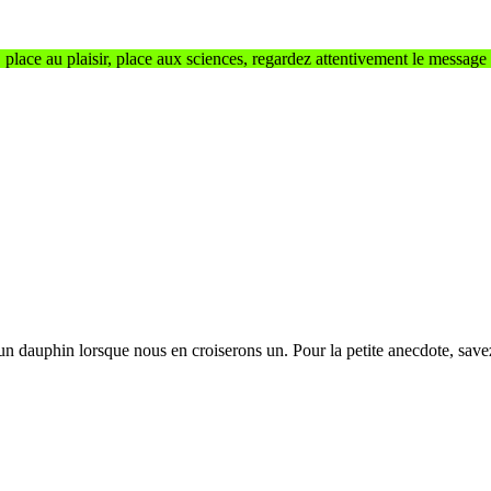
place au plaisir, place aux sciences, regardez attentivement le message
un dauphin lorsque nous en croiserons un. Pour la petite anecdote, save