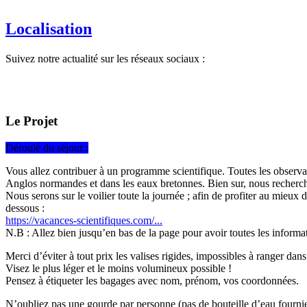
Localisation
Suivez notre actualité sur les réseaux sociaux :
Le Projet
Déroulé du séjour :
Vous allez contribuer à un programme scientifique. Toutes les observat
Anglos normandes et dans les eaux bretonnes. Bien sur, nous recherche
Nous serons sur le voilier toute la journée ; afin de profiter au mieux d
dessous :
https://vacances-scientifiques.com/...
N.B : Allez bien jusqu’en bas de la page pour avoir toutes les informat
Merci d’éviter à tout prix les valises rigides, impossibles à ranger dans
Visez le plus léger et le moins volumineux possible !
Pensez à étiqueter les bagages avec nom, prénom, vos coordonnées.
N’oubliez pas une gourde par personne (pas de bouteille d’eau fourni