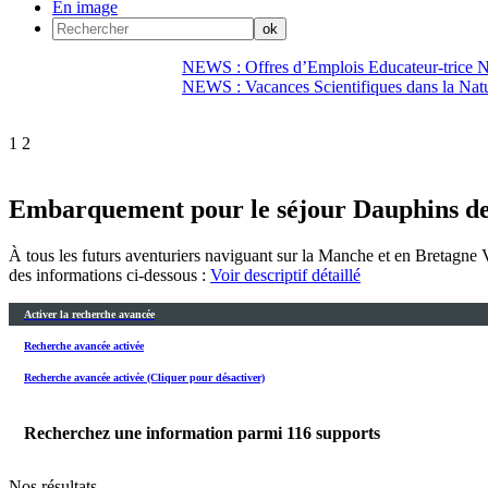
En image
NEWS : Offres d’Emplois Educateur-trice N
NEWS : Vacances Scientifiques dans la Natu
1
2
Embarquement pour le séjour Dauphins de
À tous les futurs aventuriers naviguant sur la Manche et en Bretagne 
des informations ci-dessous :
Voir descriptif détaillé
Activer la recherche avancée
Recherche avancée activée
Recherche avancée activée (Cliquer pour désactiver)
Recherchez une information parmi
116
supports
Nos résultats