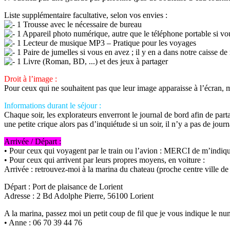
Liste supplémentaire facultative, selon vos envies :
1 Trousse avec le nécessaire de bureau
1 Appareil photo numérique, autre que le téléphone portable si vo
1 Lecteur de musique MP3 – Pratique pour les voyages
1 Paire de jumelles si vous en avez ; il y en a dans notre caisse de
1 Livre (Roman, BD, ...) et des jeux à partager
Droit à l’image :
Pour ceux qui ne souhaitent pas que leur image apparaisse à l’écran, m
Informations durant le séjour :
Chaque soir, les explorateurs enverront le journal de bord afin de part
une petite crique alors pas d’inquiétude si un soir, il n’y a pas de jour
Arrivée / Départ :
• Pour ceux qui voyagent par le train ou l’avion : MERCI de m’indiqu
• Pour ceux qui arrivent par leurs propres moyens, en voiture :
Arrivée : retrouvez-moi à la marina du chateau (proche centre ville de 
Départ : Port de plaisance de Lorient
Adresse : 2 Bd Adolphe Pierre, 56100 Lorient
A la marina, passez moi un petit coup de fil que je vous indique le nu
• Anne : 06 70 39 44 76