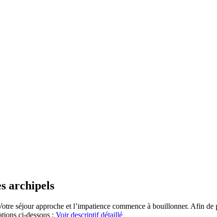
s archipels
Votre séjour approche et l’impatience commence à bouillonner. Afin de p
ations ci-dessous :
Voir descriptif détaillé