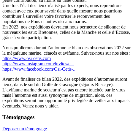
petite contribution, au moins au triste constat.
Une fois l’état des lieux réalisé par les experts, nous reprendrons
contact avec eux pour savoir dans quelle mesure nous pourrions
contribuer à surveiller voire favoriser le recouvrement des
populations de Fous et autres oiseaux marins.
En 2023, nos expéditions devraient nous permettre de sillonner de
nouveaux les eaux Bretonnes, celles de la Manche et celle d’Ecosse,
grâce à votre participation.
Nous publierons durant l’automne le bilan des observations 2022 sur
la mégafaune marine, cétacés et avifaune. Suivez-nous sur nos sites :
https://www.osi-cetis.com
https://www.instagram.com/invites/c...
https://www.facebook.com/Osi-Cetis-...
Avant de finaliser ce bilan 2022, des expéditions d’automne auront
lieux, dans le sud du Golfe de Gascogne (séjours Biiscaye).
L’avifaune marine de secteur n’est pas encore touchée par le virus
mais l’automne est aussi synonyme de migration, alors, ces
expéditions seront une opportunité privilégiée de veiller aux impacts
éventuels. Venez nous y aider.
Témoignages
Déposer un témoignage