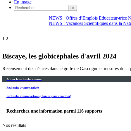
En image
NEWS : Offres d’Emplois Educateur-trice N
NEWS : Vacances Scientifiques dans la Natu
1
2
Biscaye, les globicéphales d'avril 2024
Recensement des cétacés dans le golfe de Gascogne et mesures de la p
Activer la recherche avancée
Recherche avancée activée
Recherche avancée activée (Cliquer pour désactiver)
Recherchez une information parmi
116
supports
Nos résultats