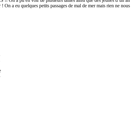
 pu en voir de plusieurs tailles ainsi que des jeunes d’un an
r ! On a eu quelques petits passages de mal de mer mais rien ne nous
a
t
e
-