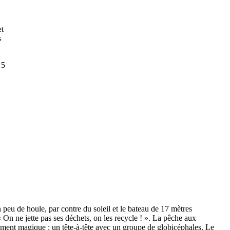
et
s
 5
 peu de houle, par contre du soleil et le bateau de 17 mètres
« On ne jette pas ses déchets, on les recycle ! ». La pêche aux
ent magique : un tête-à-tête avec un groupe de globicéphales. Le