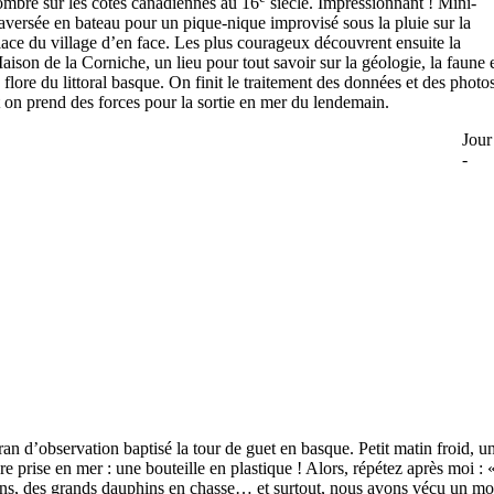
ombré sur les côtes canadiennes au 16
siècle. Impressionnant ! Mini-
raversée en bateau pour un pique-nique improvisé sous la pluie sur la
lace du village d’en face. Les plus courageux découvrent ensuite la
aison de la Corniche, un lieu pour tout savoir sur la géologie, la faune 
a flore du littoral basque. On finit le traitement des données et des photo
t on prend des forces pour la sortie en mer du lendemain.
Jour
-
n d’observation baptisé la tour de guet en basque. Petit matin froid, un
e prise en mer : une bouteille en plastique ! Alors, répétez après moi : 
s, des grands dauphins en chasse… et surtout, nous avons vécu un mom