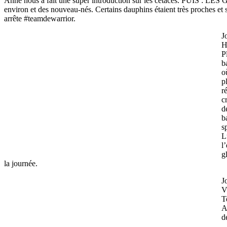
Anne nous a fait une super introduction sur les cétacés. PUIS 
environ et des nouveau-nés. Certains dauphins étaient très proches et
arrête #teamdewarrior.
J
H
P
b
o
p
r
c
d
b
s
L
l
g
la journée.
J
V
T
A
d