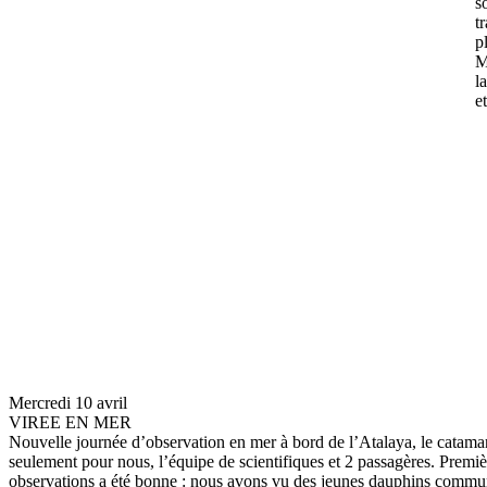
s
t
p
M
l
e
Mercredi 10 avril
VIREE EN MER
Nouvelle journée d’observation en mer à bord de l’Atalaya, le catamara
seulement pour nous, l’équipe de scientifiques et 2 passagères. Premièr
observations a été bonne : nous avons vu des jeunes dauphins commun