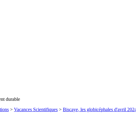
ent durable
tions
>
Vacances Scientifiques
>
Biscaye, les globicéphales d'avril 202