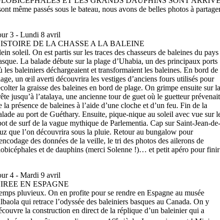
: LES GLOBICEPHALES ET LES GRANDS DAUPHINS SONT ARRIVES !! On a
 sont même passés sous le bateau, nous avons de belles photos à partage
our 3 - Lundi 8 avril
ISTOIRE DE LA CHASSE A LA BALEINE
lein soleil. On est partis sur les traces des chasseurs de baleines du pays
asque. La balade débute sur la plage d’Uhabia, un des principaux ports
ù les baleiniers déchargeaient et transformaient les baleines. En bord de
lage, un œil averti découvrira les vestiges d’anciens fours utilisés pour
écolter la graisse des baleines en bord de plage. On grimpe ensuite sur l
rête jusqu’à l’atalaya, une ancienne tour de guet où le guetteur prévenai
e la présence de baleines à l’aide d’une cloche et d’un feu. Fin de la
alade au port de Guéthary. Ensuite, pique-nique au soleil avec vue sur l
pot de surf de la vague mythique de Parlementia. Cap sur Saint-Jean-de
uz que l’on découvrira sous la pluie. Retour au bungalow pour
’encodage des données de la veille, le tri des photos des ailerons de
lobicéphales et de dauphins (merci Solenne !)… et petit apéro pour finir
our 4 - Mardi 9 avril
IREE EN ESPAGNE
emps pluvieux. On en profite pour se rendre en Espagne au musée
lbaola qui retrace l’odyssée des baleiniers basques au Canada. On y
écouvre la construction en direct de la réplique d’un baleinier qui a
e