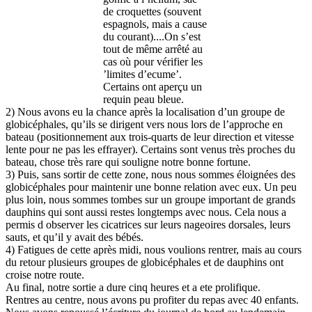
de croquettes (souvent
espagnols, mais a cause
du courant)....On s’est
tout de même arrêté au
cas où pour vérifier les
’limites d’ecume’.
Certains ont aperçu un
requin peau bleue.
2) Nous avons eu la chance après la localisation d’un groupe de
globicéphales, qu’ils se dirigent vers nous lors de l’approche en
bateau (positionnement aux trois-quarts de leur direction et vitesse
lente pour ne pas les effrayer). Certains sont venus très proches du
bateau, chose très rare qui souligne notre bonne fortune.
3) Puis, sans sortir de cette zone, nous nous sommes éloignées des
globicéphales pour maintenir une bonne relation avec eux. Un peu
plus loin, nous sommes tombes sur un groupe important de grands
dauphins qui sont aussi restes longtemps avec nous. Cela nous a
permis d observer les cicatrices sur leurs nageoires dorsales, leurs
sauts, et qu’il y avait des bébés.
4) Fatigues de cette après midi, nous voulions rentrer, mais au cours
du retour plusieurs groupes de globicéphales et de dauphins ont
croise notre route.
Au final, notre sortie a dure cinq heures et a ete prolifique.
Rentres au centre, nous avons pu profiter du repas avec 40 enfants.