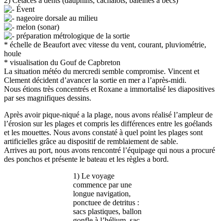
2) Cétacés à dents (dauphins, cachalots, baleines à becs)
Évent
nageoire dorsale au milieu
melon (sonar)
préparation métrologique de la sortie
* échelle de Beaufort avec vitesse du vent, courant, pluviométrie,
houle
* visualisation du Gouf de Capbreton
La situation météo du mercredi semble compromise. Vincent et
Clement décident d’avancer la sortie en mer a l’après-midi.
Nous étions très concentrés et Roxane a immortalisé les diapositives
par ses magnifiques dessins.
Après avoir pique-niqué a la plage, nous avons réalisé l’ampleur de
l’érosion sur les plages et compris les différences entre les goélands
et les mouettes. Nous avons constaté à quel point les plages sont
artificielles grâce au dispositif de remblaiement de sable.
Arrives au port, nous avons rencontré l’équipage qui nous a procuré
des ponchos et présente le bateau et les règles a bord.
1) Le voyage
commence par une
longue navigation,
ponctuee de detritus :
sacs plastiques, ballon
gonfle à l’hélium, sac