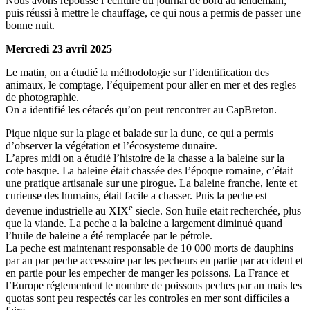
Nous avons repoussé l’écriture du journal de bord au lendemain,
puis réussi à mettre le chauffage, ce qui nous a permis de passer une
bonne nuit.
Mercredi 23 avril 2025
Le matin, on a étudié la méthodologie sur l’identification des
animaux, le comptage, l’équipement pour aller en mer et des regles
de photographie.
On a identifié les cétacés qu’on peut rencontrer au CapBreton.
Pique nique sur la plage et balade sur la dune, ce qui a permis
d’observer la végétation et l’écosysteme dunaire.
L’apres midi on a étudié l’histoire de la chasse a la baleine sur la
cote basque. La baleine était chassée des l’époque romaine, c’était
une pratique artisanale sur une pirogue. La baleine franche, lente et
curieuse des humains, était facile a chasser. Puis la peche est
e
devenue industrielle au XIX
siecle. Son huile etait recherchée, plus
que la viande. La peche a la baleine a largement diminué quand
l’huile de baleine a été remplacée par le pétrole.
La peche est maintenant responsable de 10 000 morts de dauphins
par an par peche accessoire par les pecheurs en partie par accident et
en partie pour les empecher de manger les poissons. La France et
l’Europe réglementent le nombre de poissons peches par an mais les
quotas sont peu respectés car les controles en mer sont difficiles a