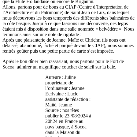
que la Flute Hollandaise ou encore le Brigantin.
Allons, partons pour de bons au CIAP (Centre d’Interprétation de
l’Architecture et du Patrimoine) de Saint Jean de Luz, dans lequel
nous découvrons les bons temporels des différents sites balnéaires de
la côte basque. Jusqu’à ce que fassions une découverte, des legos
étaient mis à disposition dans une salle nommée « belvédère ». Nous
terminons ainsi sur une note de rigolade !
Après une plaisanterie de Jeanne, Maïté et Chrichri (ils nous ont
délaissé, abandonné, lâché et parqué devant le CIAP), nous sommes
rentrés goûter puis une petite partie de carte s’est imposée.
Après le bon dîner bien rassasiant, nous partons pour le Fort de
Socoa, admirer un magnifique coucher de soleil sur la baie.
Auteure : Juline
propriétaire de
l’ordinateur : Jeanne
Ecrivaine : Lucie
assistante de rédaction :
Maïté, Jeanne
Source : nos têtes
publier le 23 /08/2024 à
20h24 en France au
pays basque, à Socoa
dans la Maison du