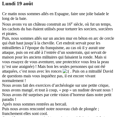
Lundi 19 août
Ce matin nous sommes allés en Espagne, faire une jolie balade le
long de la baie.
e
Nous avons vu un château construit au 16
siècle, où fut un temps,
les cachots du bas étaient utilisés pour torturer les sorciers, sorcières
et pirates.
Puis, nous sommes allés sur un ancien mur en béton en arc de cercle
qui était haut jusqu’à la cheville. Cet endroit servait pour les
mitraillettes à l’époque du franquisme, au cas où il y aurait une
attaque, puis on est allé à l’entrée d’un souterrain, qui servait de
maison pour les anciens militaires qui faisaient la ronde. Mais si
vous essayez de vous aventurer, une protectrice vous fera la peau
(c’est une araignée) ! Mais bon les seules personnes qui ont été
attaquées, c’est nous avec les ronces
. Puis on a mitraillé David
de questions mais vous inquiétez pas, il est encore vivant
normalement !
Nous avons fait des exercices d’archéologie sur une petite crique,
nous avons mangé, et tout à coup, « pop » un nudiste devant nous !
Nous avons été surprises par cette vision d’horreur dans notre petit
paradis !
Après nous sommes rentrées au bercail.
Puis nous avons rencontré notre nouveau club de plongée ;
franchement elles sont cool.