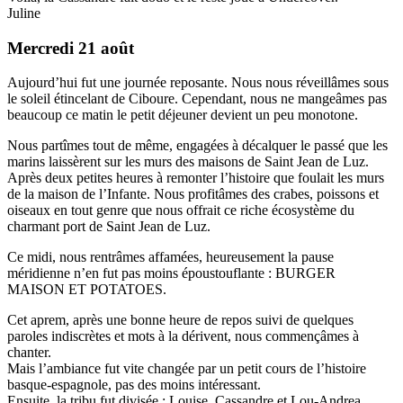
Juline
Mercredi 21 août
Aujourd’hui fut une journée reposante. Nous nous réveillâmes sous
le soleil étincelant de Ciboure. Cependant, nous ne mangeâmes pas
beaucoup ce matin le petit déjeuner devient un peu monotone.
Nous partîmes tout de même, engagées à décalquer le passé que les
marins laissèrent sur les murs des maisons de Saint Jean de Luz.
Après deux petites heures à remonter l’histoire que foulait les murs
de la maison de l’Infante. Nous profitâmes des crabes, poissons et
oiseaux en tout genre que nous offrait ce riche écosystème du
charmant port de Saint Jean de Luz.
Ce midi, nous rentrâmes affamées, heureusement la pause
méridienne n’en fut pas moins époustouflante : BURGER
MAISON ET POTATOES.
Cet aprem, après une bonne heure de repos suivi de quelques
paroles indiscrètes et mots à la dérivent, nous commençâmes à
chanter.
Mais l’ambiance fut vite changée par un petit cours de l’histoire
basque-espagnole, pas des moins intéressant.
Ensuite, la tribu fut divisée : Louise, Cassandre et Lou-Andrea