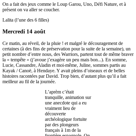
On a fait des jeux comme le Loup Garou, Uno, Défi Nature, et à
présent on va aller se coucher.
Lalita (l’une des 6 filles)
Mercredi 14 août
Ce matin, au réveil, de la pluie ! et malgré le découragement de
certaines (à des fins de préservation pour la suite de la semaine), un
petit nombre d’entre nous, des Warriors, partent tout de même braver
la « tempête » (j’avoue j’exagère un peu mais bon...). En somme,
Lucie, Cassandre, Aladin et moi-même, Juline, sommes partis au
Kayak / Canoë, à Hendaye. Y avait pleins d’oiseaux et de belles
histoires racontées par David. Trop bien, d’autant plus qu’il a fait
meilleur au fil de la journée.
L’aprèm c’était
tranquille, animation sur
une anecdote qui a eu
vraiment lieu de
découverte
archéologique fortuite
par des plongeurs
français à 1m de la
frontière espagnole. On