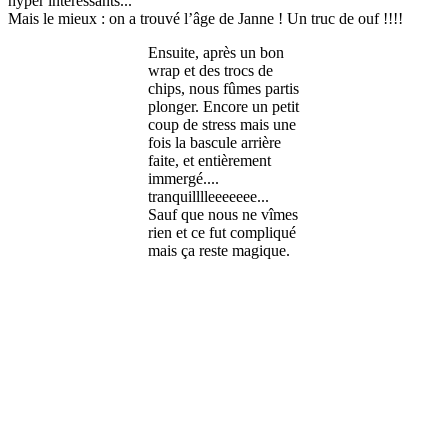
hyper intéressants...
Mais le mieux : on a trouvé l’âge de Janne ! Un truc de ouf !!!!
Ensuite, après un bon
wrap et des trocs de
chips, nous fûmes partis
plonger. Encore un petit
coup de stress mais une
fois la bascule arrière
faite, et entièrement
immergé....
tranquilllleeeeeee...
Sauf que nous ne vîmes
rien et ce fut compliqué
mais ça reste magique.